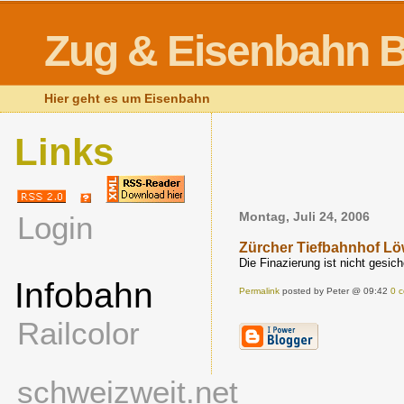
Zug & Eisenbahn B
Hier geht es um Eisenbahn
Links
Login
Montag, Juli 24, 2006
Zürcher Tiefbahnhof L
Die Finazierung ist nicht gesic
Infobahn
Permalink
posted by Peter @ 09:42
0 
Railcolor
schweizweit.net