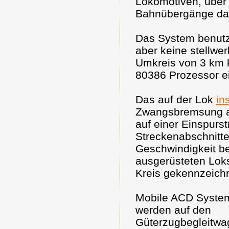
Lokomotiven, über 
Bahnübergänge dam
Das System benutz
aber keine stellwe
Umkreis von 3 km k
80386 Prozessor ei
Das auf der Lok
ins
Zwangsbremsung a
auf einer Einspurs
Streckenabschnitte
Geschwindigkeit b
ausgerüsteten Loks
Kreis gekennzeichn
Mobile ACD Syste
werden auf den
Güterzugbegleitwa