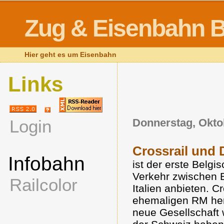
Zug & Eisenbahn B
Hier geht es um Eisenbahn
Links
Login
Donnerstag, Okto
Crossrail und 
Infobahn
ist der erste Belg
Verkehr zwischen B
Railcolor
Italien anbieten. C
ehemaligen RM her
neue Gesellschaft w