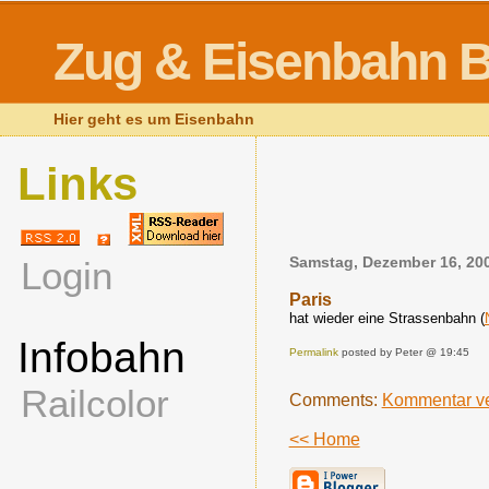
Zug & Eisenbahn B
Hier geht es um Eisenbahn
Links
Login
Samstag, Dezember 16, 20
Paris
hat wieder eine Strassenbahn (
Infobahn
Permalink
posted by Peter @ 19:45
Railcolor
Comments:
Kommentar ve
<< Home