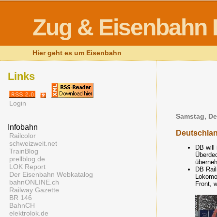
Zug & Eisenbahn 
Hier geht es um Eisenbahn
Links
Login
Samstag, De
Infobahn
Deutschla
Railcolor
schweizweit.net
DB will
TrainBlog
Überdec
prellblog.de
überne
LOK Report
DB Rail
Der Eisenbahn Webkatalog
Lokomot
bahnONLINE.ch
Front, 
Railway Gazette
BR 146
BahnCH
elektrolok.de