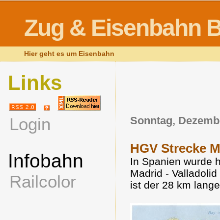
Zug & Eisenbahn B
Hier geht es um Eisenbahn
Links
Login
Sonntag, Dezembe
HGV Strecke Ma
Infobahn
In Spanien wurde 
Madrid - Valladoli
Railcolor
ist der 28 km lang