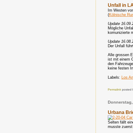
Unfall in L
Im Westen von
(
Kölnische Ru
Update 16.09.
Mögliche Unfal
komunizierte m
Update 16.08.
Der Unfall füh
Alle grossen E
ist mit einem 
den Fahrzeugen
keine festen I
Labels:
Los An
Permalink
posted 
Donnerstag, 
Urbana Bri
Selten fällt e
musste zuerst 