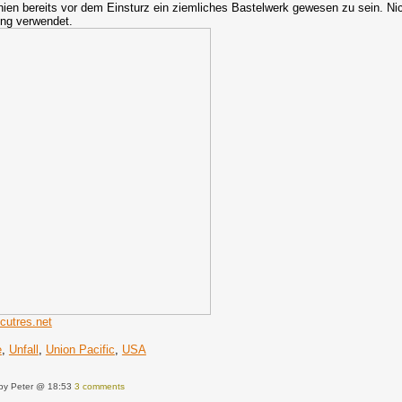
ien bereits vor dem Einsturz ein ziemliches Bastelwerk gewesen zu sein. Nic
ung verwendet.
icutres.net
e
,
Unfall
,
Union Pacific
,
USA
by Peter @ 18:53
3 comments