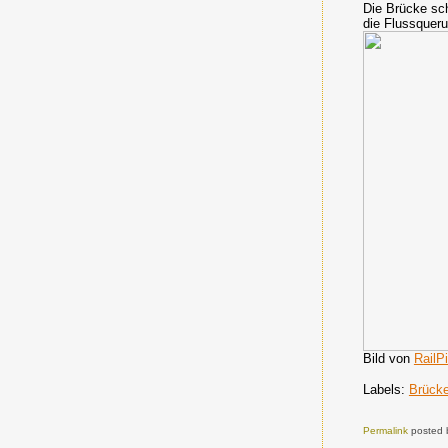
Die Brücke sch
die Flussquer
Bild von
RailP
Labels:
Brück
Permalink
posted 