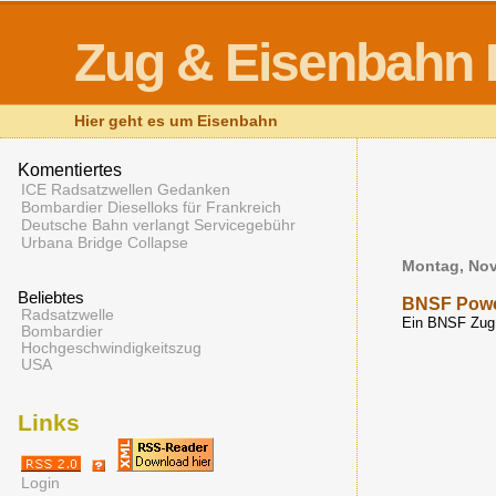
Zug & Eisenbahn 
Hier geht es um Eisenbahn
Komentiertes
ICE Radsatzwellen Gedanken
Bombardier Dieselloks für Frankreich
Deutsche Bahn verlangt Servicegebühr
Urbana Bridge Collapse
Montag, Nov
Beliebtes
BNSF Pow
Radsatzwelle
Ein BNSF Zug m
Bombardier
Hochgeschwindigkeitszug
USA
Links
Login