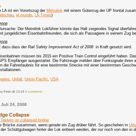
A
 LA ist ein Vorortszug der
Metrolink
mit einem Güterzug der UP frontal zusa
ndschau
,
el mundo
,
LA Times
)
2008
lursache: Der Metrolink Lokführer könnte das Halt zeigendes Signal überfahr
it jungeldichen Eisenbahnfreunden, die sich als Passagiere in seinem Zug be
2008
rt dazu dass der
Rail Safety Improvement Act of 2008
in Kraft gesetzt wird.
isenbahnen müssen bis 2015 ein Positive Train Control eingeführt haben. Da
GPS Empfänger ausgestattet. Die Fahrzeuge melden über Funksignale ihren aku
 die Fahrerlaubnis für eine bestimmte Strecke mit einer bestimmten Geschw
nstallationen.
geles
,
Unfall
,
Union Pacific
,
USA
by Peter @ 13:16
0 comments
Juli 24, 2008
dge Collapse
ine Brücke zusammen, wenn gerade ein Zug drüber fährt. So geschehen in
Urb
der Schüttgutwagen hinter der Lok entleert werden, der nur noch von den in