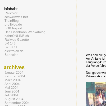
Infobahn
Railcolor
schweizweit.net
TrainBlog
prellblog.de
LOK Report
Der Eisenbahn Webkatalog
bahnONLINE.ch
Railway Gazette
BR 146
BahnCH
elektrolok.de
Bahnsinn
Was soll die 
Am Anfang ist 
Lang-lang-kurz
der Vorbeifahr
archives
Januar 2004
Das ganze wird
Februar 2004
Präsentation i
März 2004
April 2004
Mai 2004
Juni 2004
Juli 2004
August 2004
September 2004