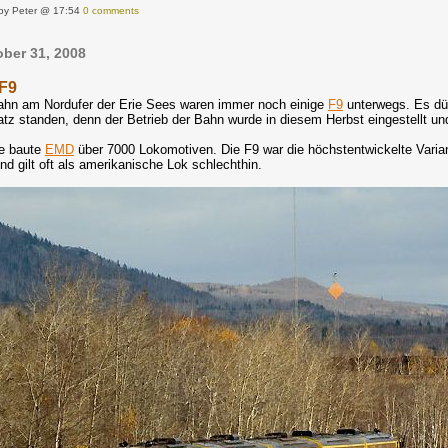
by Peter @ 17:54
0 comments
ober 31, 2008
 F9
bahn am Nordufer der Erie Sees waren immer noch einige
F9
unterwegs. Es dür
atz standen, denn der Betrieb der Bahn wurde in diesem Herbst eingestellt u
ie baute
EMD
über 7000 Lokomotiven. Die F9 war die höchstentwickelte Varia
nd gilt oft als amerikanische Lok schlechthin.